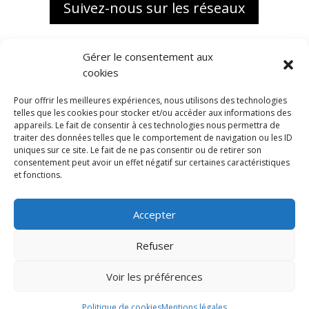
Suivez-nous sur les réseaux
Gérer le consentement aux
cookies
Pour offrir les meilleures expériences, nous utilisons des technologies
telles que les cookies pour stocker et/ou accéder aux informations des
appareils. Le fait de consentir à ces technologies nous permettra de
traiter des données telles que le comportement de navigation ou les ID
uniques sur ce site. Le fait de ne pas consentir ou de retirer son
consentement peut avoir un effet négatif sur certaines caractéristiques
et fonctions.
Accepter
Biokap, une marque distribuée
en exclusivité France par
Refuser
ALMA BIO DISTRIBUTION
1988 Route de l’Almanarre
Voir les préférences
83400 HYERES
Politique de cookies
Mentions légales