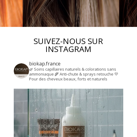
SUIVEZ-NOUS SUR
INSTAGRAM
biokap.france
🌿 Soins capillaires naturels & colorations sans
ammoniaque
🌾 Anti-chute & sprays retouche
💛
Pour des cheveux beaux, forts et naturels