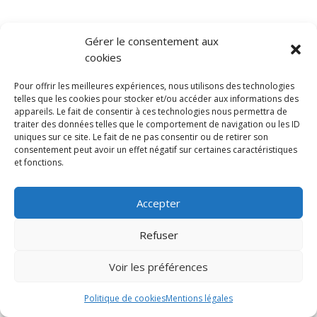
Gérer le consentement aux
cookies
Pour offrir les meilleures expériences, nous utilisons des technologies
telles que les cookies pour stocker et/ou accéder aux informations des
appareils. Le fait de consentir à ces technologies nous permettra de
Biokap, une marque distribuée
traiter des données telles que le comportement de navigation ou les ID
uniques sur ce site. Le fait de ne pas consentir ou de retirer son
en exclusivité France par
consentement peut avoir un effet négatif sur certaines caractéristiques
ALMA BIO DISTRIBUTION
et fonctions.
1988 Route de l’Almanarre
83400 HYERES
Accepter
Mentions légales
Refuser
Voir les préférences
Politique de cookies
Mentions légales