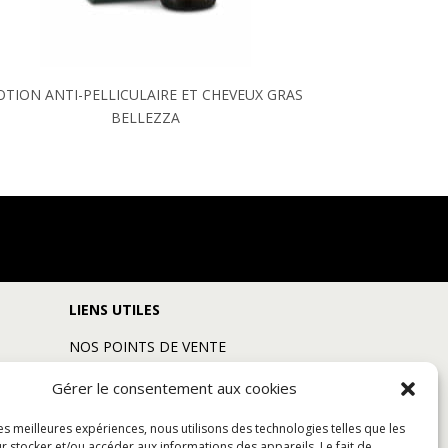
OTION ANTI-PELLICULAIRE ET CHEVEUX GRAS
BELLEZZA
LIENS UTILES
NOS POINTS DE VENTE
NOS TUTORIELS
Gérer le consentement aux cookies
FOIRE AUX QUESTIONS
PRESSKIT
les meilleures expériences, nous utilisons des technologies telles que les
CONTACT
r stocker et/ou accéder aux informations des appareils. Le fait de