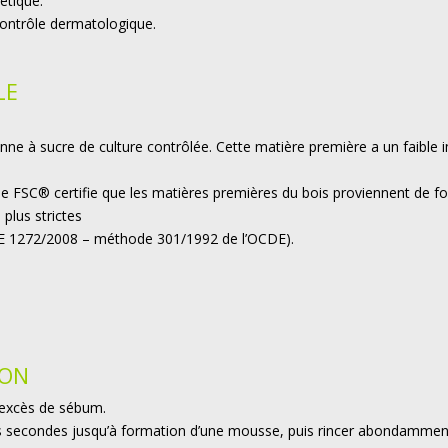
étique.
ontrôle dermatologique.
LE
canne à sucre de culture contrôlée.
Cette matière première a un faible 
e FSC® certifie que les matières premières du bois proviennent de f
plus strictes
CE 1272/2008 – méthode 301/1992 de l’OCDE).
ION
l’excès de sébum.
s secondes jusqu’à formation d’une mousse, puis rincer abondamment