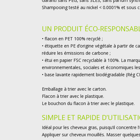
Garanti sans PEG, sans SLES, sans parfum synth
Shampooing testé au nickel < 0.0001% et sous c
UN PRODUIT ÉCO-RESPONSAB
• flacon en PET 100% recyclé ;
• étiquette en PE d’origine végétale à partir de 
réduire les émissions de carbone
;
• étui en papier FSC recyclable à 100%.
La marqu
environnementales, sociales et économiques les 
• base lavante rapidement biodégradable (Rég 
Emballage à trier avec le carton.
Flacon à trier avec le plastique.
Le bouchon du flacon à trier avec le plastique.
SIMPLE ET RAPIDE D’UTILISAT
Idéal pour les cheveux gras, puisqu’il concentre 
Appliquer sur cheveux mouillés. Masser quelque