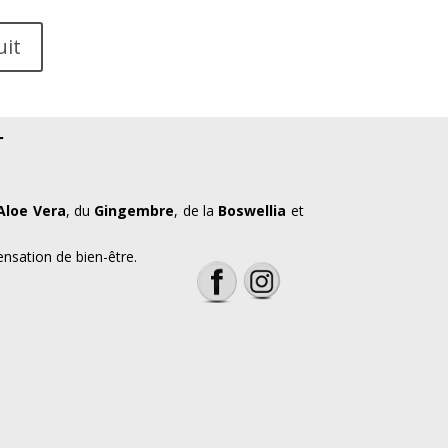
uit
r
’Aloe Vera
, du
Gingembre
, de la
Boswellia
et
ensation de bien-être.