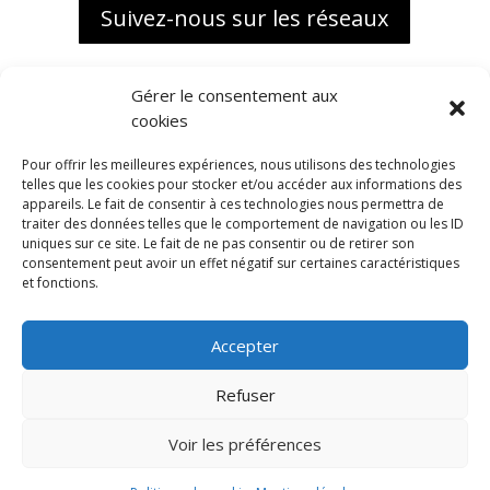
Suivez-nous sur les réseaux
Gérer le consentement aux
cookies
Pour offrir les meilleures expériences, nous utilisons des technologies
telles que les cookies pour stocker et/ou accéder aux informations des
appareils. Le fait de consentir à ces technologies nous permettra de
traiter des données telles que le comportement de navigation ou les ID
uniques sur ce site. Le fait de ne pas consentir ou de retirer son
consentement peut avoir un effet négatif sur certaines caractéristiques
et fonctions.
Accepter
Biokap, une marque distribuée
en exclusivité France par
Refuser
ALMA BIO DISTRIBUTION
1988 Route de l’Almanarre
Voir les préférences
83400 HYERES