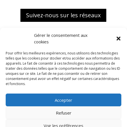
Suivez-nous sur les réseaux
Gérer le consentement aux
cookies
Pour offrir les meilleures expériences, nous utilisons des technologies
telles que les cookies pour stocker et/ou accéder aux informations des
appareils. Le fait de consentir à ces technologies nous permettra de
traiter des données telles que le comportement de navigation ou les ID
uniques sur ce site. Le fait de ne pas consentir ou de retirer son
consentement peut avoir un effet négatif sur certaines caractéristiques
et fonctions.
Accepter
Biokap, une marque distribuée
en exclusivité France par
Refuser
ALMA BIO DISTRIBUTION
1988 Route de l’Almanarre
Voir les préférences